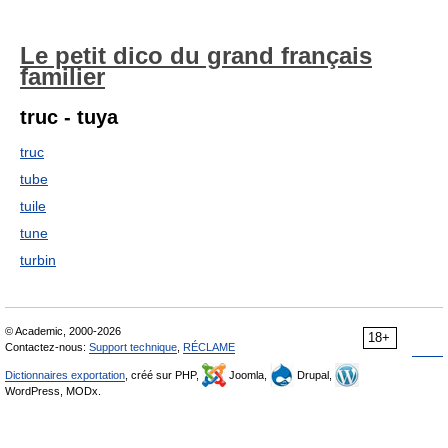
Le petit dico du grand français
familier
truc - tuya
truc
tube
tuile
tune
turbin
© Academic, 2000-2026
18+
Contactez-nous:
Support technique
,
RÉCLAME
Dictionnaires exportation
, créé sur PHP,
Joomla,
Drupal,
WordPress, MODx.